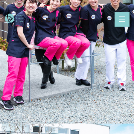
洲本市 歯科 歯医者 うえたに歯科