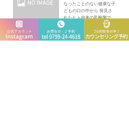
なったことのない健康な子
どもの口の中から 発見さ
れたヒト由来の乳酸菌で
す。 歯周病菌・むし歯菌
の発育を阻止する、 制菌
効果のある乳酸菌の一種で、ヒトの 口腔内から5種類
の歯周病菌とむし歯菌・ カンジダ菌を効果的に抑制
し、口腔内環境を健康に 保ちます。 そんなL8020乳
酸菌ですが、当院ではL8020乳酸菌の タブレットを
販売してます！ 1日3粒舐めるだけ！！！！ ⭐︎こんな
お悩みはありませんか？⭐︎ 一歳半を過ぎた
…続きを
読む
次のページ »
最近の投稿
初めてのセラミック治療でも安心！淡路島・洲本市