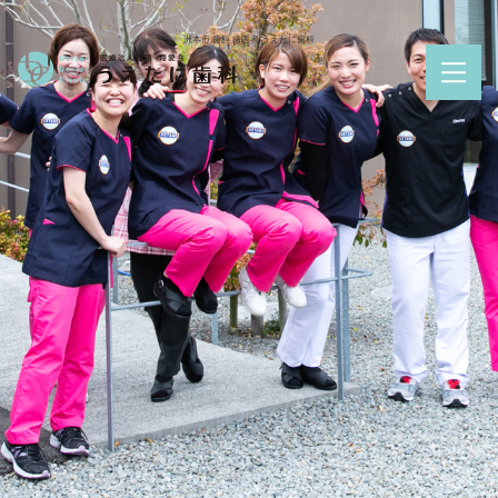
洲本市 歯科 歯医者 うえたに歯科