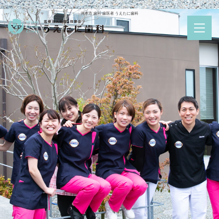
洲本市 歯科 歯医者 うえたに歯科