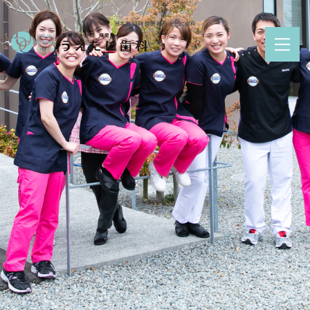
洲本市 歯科 歯医者 うえたに歯科