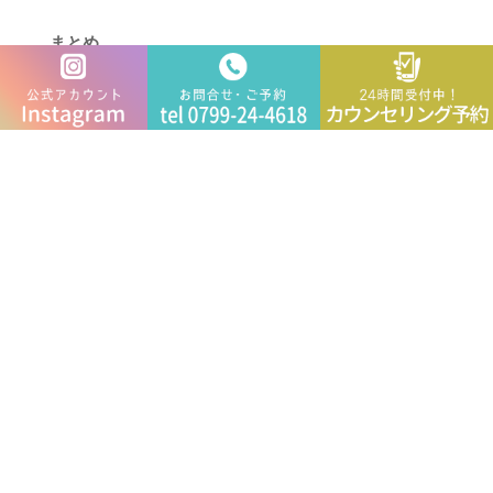
まとめ
子どものむし歯リスクを下げるためには、フッ素を
活用する、飲食の回数をコントロールする、仕上げ
磨きをしっかり行うことが重要です。毎日の小さな
積み重ねが、将来の健康な歯を作るカギとなりま
す。
お子さんの大切な歯を守るために、今日からできる
ことを実践してみましょう。
« 前のページ
次のページ »
最近の投稿
初めてのセラミック治療でも安心！淡路島・洲本市
の審美歯科ガイド