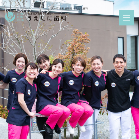
洲本市 歯科 歯医者 うえたに歯科