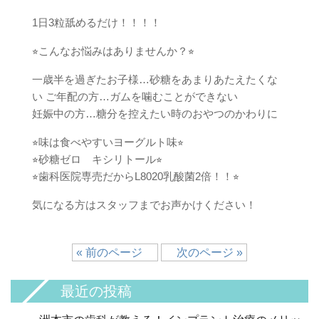
1日3粒舐めるだけ！！！！
⭐︎こんなお悩みはありませんか？⭐︎
一歳半を過ぎたお子様…砂糖をあまりあたえたくな
い ご年配の方…ガムを噛むことができない
妊娠中の方…糖分を控えたい時のおやつのかわりに
⭐︎味は食べやすいヨーグルト味⭐︎
⭐︎砂糖ゼロ キシリトール⭐︎
⭐︎歯科医院専売だからL8020乳酸菌2倍！！⭐︎
気になる方はスタッフまでお声かけください！
« 前のページ
次のページ »
最近の投稿