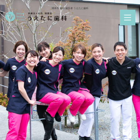
洲本市 歯科 歯医者 うえたに歯科